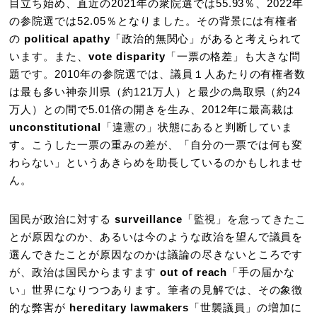
目立ち始め、直近の2021年の衆院選では55.93％、2022年
の参院選では52.05％となりました。その背景には有権者
の
political apathy
「政治的無関心」があると考えられて
います。また、
vote disparity
「一票の格差」も大きな問
題です。2010年の参院選では、議員１人あたりの有権者数
は最も多い神奈川県（約121万人）と最少の鳥取県（約24
万人）との間で5.01倍の開きを生み、2012年に最高裁は
unconstitutional
「違憲の」状態にあると判断していま
す。こうした一票の重みの差が、「自分の一票では何も変
わらない」というあきらめを助長しているのかもしれませ
ん。
国民が政治に対する
surveillance
「監視」を怠ってきたこ
とが原因なのか、あるいは今のような政治を望んで議員を
選んできたことが原因なのかは議論の尽きないところです
が、政治は国民からますます
out of reach
「手の届かな
い」世界になりつつあります。筆者の見解では、その象徴
的な弊害が
hereditary lawmakers
「世襲議員」の増加に