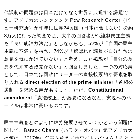
代議制の問題点は日本だけでなく世界に共通する課題で
す。アメリカのシンクタンク Pew Research Center（ピ
ュー研究所）が昨年に世界24ヵ国（日本は含まない）の約
3万人に行った調査では、大半の回答者が代議制民主主義
を「良い統治方法だ」としながらも、59%が「自国の民主
主義に不満」を持ち、74%が「選ばれた議員が自分たちの
意見を気にかけていない」と考え、また42%が「自分の意
見を代弁する政党がない」と回答しました。一つの対応策
として、日本では国政にリーダーの直接投票的な要素を取
り入れる
direct election of the prime minister
「首相公
選制」を求める声があります。ただ、
Constitutional
amendment
「憲法改正」が必要になるなど、実現へのハ
ードルは非常に高いものです。
民主主義をどのように維持発展させていくかという問題に
関して、Barack Obama（バラク・オバマ）元アメリカ大
統領は、2017年に任期を終えてホワイトハウスを去るとき