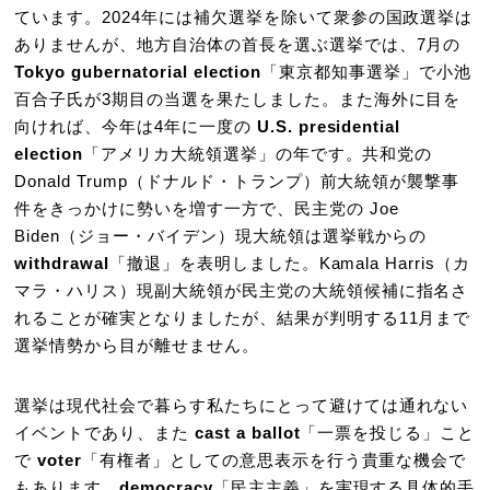
ています。2024年には補欠選挙を除いて衆参の国政選挙は
ありませんが、地方自治体の首長を選ぶ選挙では、7月の
Tokyo gubernatorial election
「東京都知事選挙」で小池
百合子氏が3期目の当選を果たしました。また海外に目を
向ければ、今年は4年に一度の
U.S. presidential
election
「アメリカ大統領選挙」の年です。共和党の
Donald Trump（ドナルド・トランプ）前大統領が襲撃事
件をきっかけに勢いを増す一方で、民主党の Joe
Biden（ジョー・バイデン）現大統領は選挙戦からの
withdrawal
「撤退」を表明しました。Kamala Harris（カ
マラ・ハリス）現副大統領が民主党の大統領候補に指名さ
れることが確実となりましたが、結果が判明する11月まで
選挙情勢から目が離せません。
選挙は現代社会で暮らす私たちにとって避けては通れない
イベントであり、また
cast a ballot
「一票を投じる」こと
で
voter
「有権者」としての意思表示を行う貴重な機会で
もあります。
democracy
「民主主義」を実現する具体的手