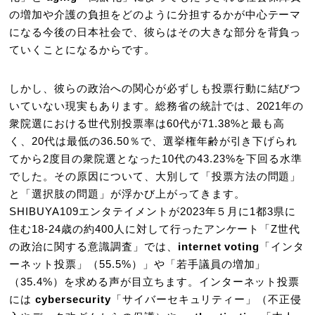
の増加や介護の負担をどのように分担するかが中心テーマ
になる今後の日本社会で、彼らはその大きな部分を背負っ
ていくことになるからです。
しかし、彼らの政治への関心が必ずしも投票行動に結びつ
いていない現実もあります。総務省の統計では、2021年の
衆院選における世代別投票率は60代が71.38%と最も高
く、20代は最低の36.50％で、選挙権年齢が引き下げられ
てから2度目の衆院選となった10代の43.23%を下回る水準
でした。その原因について、大別して「投票方法の問題」
と「選択肢の問題」が浮かび上がってきます。
SHIBUYA109エンタテイメントが2023年５月に1都3県に
住む18-24歳の約400人に対して行ったアンケート「Z世代
の政治に関する意識調査」では、
internet voting
「インタ
ーネット投票」（55.5%）」や「若手議員の増加」
（35.4%）を求める声が目立ちます。インターネット投票
には
cybersecurity
「サイバーセキュリティー」（不正侵