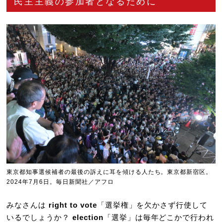
民主主義の参加者となるために
東京都知事選候補者の最後の訴えに耳を傾ける人たち。東京都新宿区。
2024年7月6日。毎日新聞社／アフロ
みなさんは
right to vote
「選挙権」を欠かさず行使して
いるでしょうか？
election
「選挙」は毎年どこかで行われ