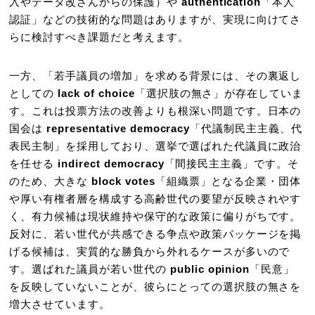
入やデータ改ざんからの保護）や
authentication
「本人
認証」などの技術的な問題はありますが、実現に向けてさ
らに検討すべき課題だと考えます。
一方、「若手議員の増加」を求める背景には、その裏返し
としての
lack of choice
「選択肢の無さ」が存在していま
す。これは投票方法の改善よりも根深い問題です。日本の
国会は
representative democracy
「代議制民主主義、代
表民主制」を採用しており、選挙で選ばれた代議員に政治
を任せる
indirect democracy
「間接民主主義」です。そ
のため、大きな
block votes
「組織票」となる企業・団体
や厚い有権者層を構成する高齢世代の要望が反映されやす
く、有力候補は現状維持や保守的な政策に偏りがちです。
反対に、若い世代が共感できる争点や政策パッケージを掲
げる候補は、実質的な勝負から外れるケースが多いので
す。選ばれた議員が若い世代の
public opinion
「民意」
を反映していないことが、彼らにとっての選択肢の無さを
増大させています。