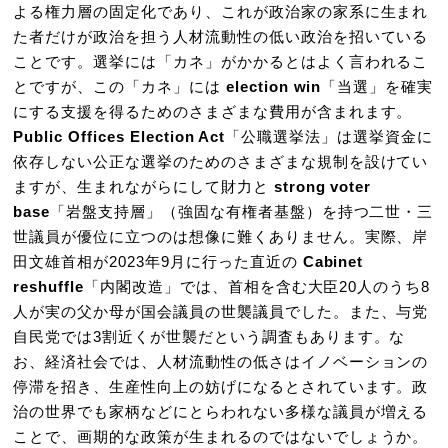
よる権力層の固定化であり、これが政治家の家系に生まれ
た者だけが政治を担う人材流動性の低い政治を招いている
ことです。選挙には「カネ」がかかるとはよく言われるこ
とですが、この「カネ」には
election win
「当選」を確実
にする支援を得るためのさまざまな費用が含まれます。
Public Offices Election Act
「公職選挙法」は選挙資金に
依存しない公正な選挙のためのさまざまな規制を設けてい
ますが、生まれながらにして財力と
strong voter
base
「岩盤支持層」（強固な有権者基盤）を持つ二世・三
世議員が優位に立つのは想像に難くありません。実際、岸
田文雄首相が2023年9月に行った直近の
Cabinet
reshuffle
「内閣改造」では、首相を含む大臣20人のうち8
人が実の父か母が国会議員の世襲議員でした。また、与党
自民党では3割近くが世襲だという調査もあります。な
お、経済社会では、人材流動性の低さはイノベーションの
停滞を招き、生産性向上の妨げになるとされています。政
治の世界でも家柄などにとらわれない多様な議員が増える
ことで、画期的な政策が生まれるのではないでしょうか。