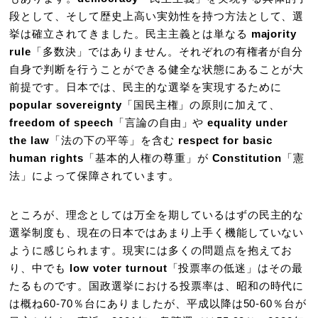
段として、そして歴史上高い実効性を持つ方法として、選
挙は確立されてきました。民主主義とは単なる
majority
rule
「多数決」ではありません。それぞれの有権者が自分
自身で判断を行うことができる健全な状態にあることが大
前提です。日本では、民主的な選挙を実現するために
popular sovereignty
「国民主権」の原則に加えて、
freedom of speech
「言論の自由」や
equality under
the law
「法の下の平等」を含む
respect for basic
human rights
「基本的人権の尊重」が
Constitution
「憲
法」によって保障されています。
ところが、理念としては万全を期しているはずの民主的な
選挙制度も、現在の日本ではあまり上手く機能していない
ように感じられます。現実には多くの問題点を抱えてお
り、中でも
low voter turnout
「投票率の低迷」はその最
たるものです。国政選挙における投票率は、昭和の時代に
は概ね60-70％台にありましたが、平成以降は50-60％台が