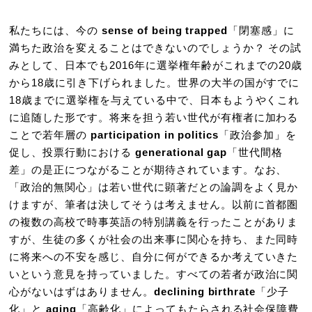
私たちには、今の
sense of being trapped
「閉塞感」に
満ちた政治を変えることはできないのでしょうか？ その試
みとして、日本でも2016年に選挙権年齢がこれまでの20歳
から18歳に引き下げられました。世界の大半の国がすでに
18歳までに選挙権を与えている中で、日本もようやくこれ
に追随した形です。将来を担う若い世代が有権者に加わる
ことで若年層の
participation in politics
「政治参加」を
促し、投票行動における
generational gap
「世代間格
差」の是正につながることが期待されています。なお、
「政治的無関心」は若い世代に顕著だとの論調をよく見か
けますが、筆者は決してそうは考えません。以前に首都圏
の複数の高校で時事英語の特別講義を行ったことがありま
すが、生徒の多くが社会の出来事に関心を持ち、また同時
に将来への不安を感じ、自分に何ができるか考えていきた
いという意見を持っていました。すべての若者が政治に関
心がないはずはありません。
declining birthrate
「少子
化」と
aging
「高齢化」によってもたらされる社会保障費