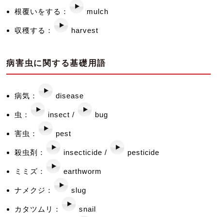
根覆いをする：
mulch
収穫する：
harvest
病害虫に関する基礎用語
病気：
disease
虫：
insect /
bug
害虫：
pest
殺虫剤：
insecticide /
pesticide
ミミズ：
earthworm
ナメクジ：
slug
カタツムリ：
snail