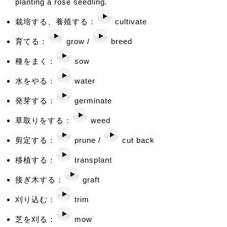
planting a rose seedling.
栽培する、養殖する：
cultivate
育てる：
grow /
breed
種をまく：
sow
水をやる：
water
発芽する：
germinate
草取りをする：
weed
剪定する：
prune /
cut back
移植する：
transplant
接ぎ木する：
graft
刈り込む：
trim
芝を刈る：
mow