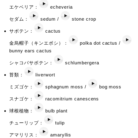
エケベリア：
echeveria
セダム：
sedum /
stone crop
サボテン：
cactus
金烏帽子（キンエボシ）：
polka dot cactus /
bunny ears cactus
シャコバサボテン：
schlumbergera
苔類：
liverwort
ミズゴケ：
sphagnum moss /
bog moss
スナゴケ：
racomitrium canescens
球根植物：
bulb plant
チューリップ：
tulip
アマリリス：
amaryllis