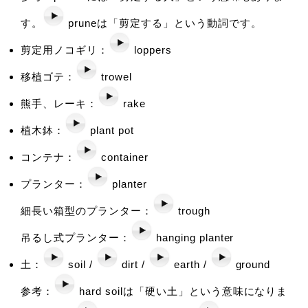
す。
pruneは「剪定する」という動詞です。
剪定用ノコギリ：
loppers
移植ゴテ：
trowel
熊手、レーキ：
rake
植木鉢：
plant pot
コンテナ：
container
プランター：
planter
細長い箱型のプランター：
trough
吊るし式プランター：
hanging planter
土：
soil /
dirt /
earth /
ground
参考：
hard soilは「硬い土」という意味になりま