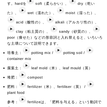
す。hardを
soft（柔らかい）、
dry（乾い
た）、
wet（濡れた）、
moist（湿った）、
acid（酸性の）、
alkali（アルカリ性の）、
clay（粘土質の）、
sandy（砂質の）、
poor（痩せた）などの形容詞と入れ替えると、いろいろ
な土壌について説明できます。
培養土：
potting mix /
potting soil /
container mix
腐葉土：
leaf mold（米）、leaf mould（英）
堆肥：
compost
肥料：
fertilizer（米）、fertiliser（英） /
plant food
参考：
fertilizeは、「肥料を与える」という動詞で