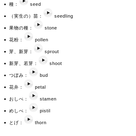
種：
seed
（実生の）苗：
seedling
果物の種：
stone
花粉：
pollen
芽、新芽：
sprout
新芽、若芽：
shoot
つぼみ：
bud
花弁：
petal
おしべ：
stamen
めしべ：
pistil
とげ：
thorn