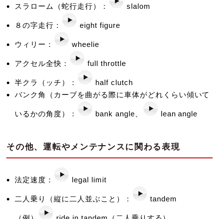
スラローム（蛇行走行）：
slalom
８の字走行：
eight figure
ウィリー：
wheelie
アクセル全快：
full throttle
半クラ（ッチ）：
half clutch
バンク角（カーブを曲がる際に車体がどれくらい傾いて
いるかの角度）：
bank angle、
lean angle
その他、運転やメンテナンスに関わる表現
法定速度：
legal limit
二人乗り（縦に二人並ぶこと）：
tandem
（例）
ride in tandem（二人乗りする）