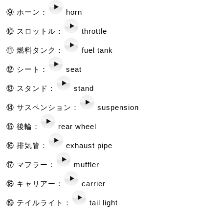
⑨ ホーン：
horn
⑩ スロットル：
throttle
⑪ 燃料タンク：
fuel tank
⑫ シート：
seat
⑬ スタンド：
stand
⑭ サスペンション：
suspension
⑮ 後輪：
rear wheel
⑯ 排気管：
exhaust pipe
⑰ マフラー：
muffler
⑱ キャリアー：
carrier
⑲ テイルライト：
tail light