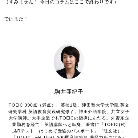
（すみません！ 今日のコラムはここで終わりです）
ではまた！
駒井亜紀子
TOEIC 990点（満点）、英検1級。津田塾大学大学院 英文
研究学科 英語教育実践研究修了。神田外語学院、共立女子
大学講師。大手企業でもTOEICの指導にあたる。外資系企
業勤務を経て、英語講師へと転身。著書に『TOEIC(R)
L&Rテスト はじめて受験のパスポート』（旺文社）、
『TOEIC L&R TEST 200問音読特急 瞬発力をつける』