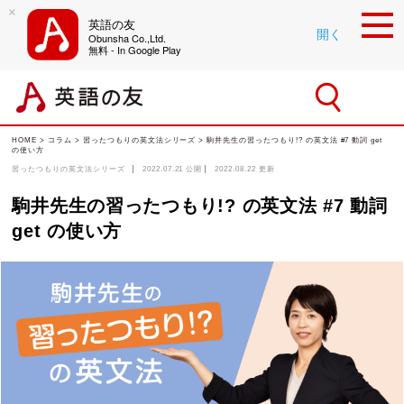
×
英語の友
開く
Obunsha Co.,Ltd.
無料 - In Google Play
HOME
>
コラム
>
習ったつもりの英文法シリーズ
> 駒井先生の習ったつもり!? の英文法 #7 動詞 get
の使い方
習ったつもりの英文法シリーズ
2022.07.21
公開
2022.08.22
更新
駒井先生の習ったつもり!? の英文法 #7 動詞
get の使い方