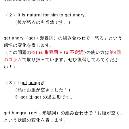
（２）It is natural for him to
get
angry
.
（彼が怒るのも当然です。）
get angry（get＋形容詞）の組み合わせで「怒る」という
感情の変化を表します。
（この問題の
<it is 形容詞 + to 不定詞>
の使い方は
第4回
のコラム
で取り扱っています。ぜひ復習してみてくださ
い！）
（３）I
got
hungry
!
（私はお腹が空きました！）
※ got は get の過去形です。
get hungry（get＋形容詞）の組み合わせで「お腹が空く」
という状態の変化を表します。