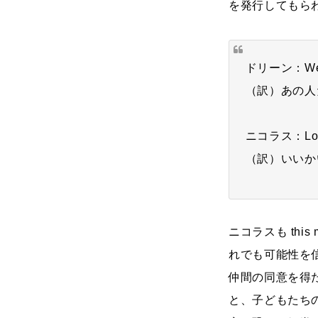
を発行してもら
ドリーン：We can
（訳）あの人
ニコラス：Look, w
（訳）いいか
ニコラスも thi
れでも可能性を
仲間の同意を得たニコ
と、子どもたち