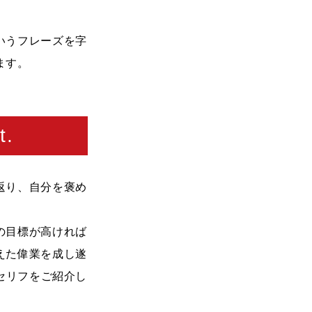
いうフレーズを字
ます。
t.
返り、自分を褒め
の目標が高ければ
えた偉業を成し遂
らセリフをご紹介し