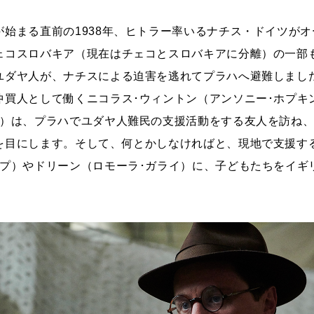
が始まる直前の1938年、ヒトラー率いるナチス・ドイツが
ェコスロバキア（現在はチェコとスロバキアに分離）の一部
ユダヤ人が、ナチスによる迫害を逃れてプラハへ避難しまし
仲買人として働くニコラス･ウィントン（アンソニー･ホプキ
ン）は、プラハでユダヤ人難民の支援活動をする友人を訪ね
を目にします。そして、何とかしなければと、現地で支援す
ープ）やドリーン（ロモーラ･ガライ）に、子どもたちをイギ
。