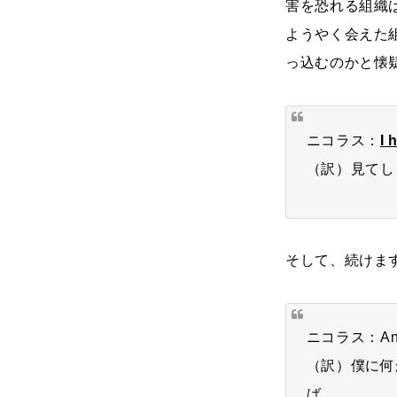
害を恐れる組織
ようやく会えた組
っ込むのかと懐
ニコラス：
I 
（訳）見てし
そして、続けま
ニコラス：And bec
（訳）僕に何
ば。