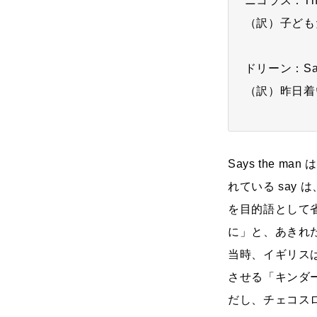
ニコラス：The ch
（訳）子ども
ドリーン：Says t
（訳）昨日着
Says the m
れている say
を目的語として省
に」と、あきれ
当時、イギリス
させる「キンダート
だし、チェコス