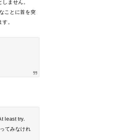
としません。
介なことに首を突
ます。
least try.
ってみなけれ