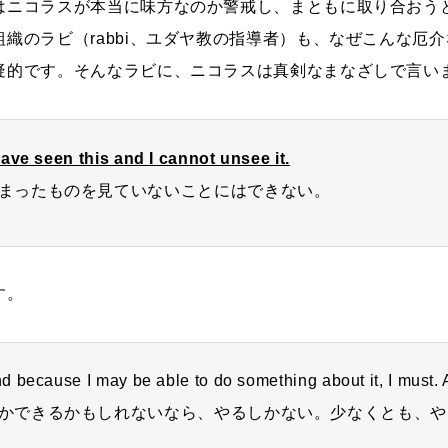
はニコラスが本当に味方なのか警戒し、まともに取り合おう
織のラビ（rabbi、ユダヤ教の指導者）も、なぜこんな厄
疑的です。そんなラビに、ニコラスは真剣なまなざしで言い
have seen this and I cannot unsee it.
まったものを見ていないことにはできない。
す。
ause I may be able to do something about it, I must. At 
かできるかもしれないなら、やるしかない。少なくとも、や