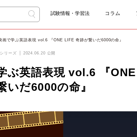
試験情報・学習法
コラム
4技能学習
試験比較
TOEFL
TOEIC
IELTS
TEAP
英検
映画で学ぶ英語表現 vol.6 『ONE LIFE 奇跡が繋いだ6000の命』
シリーズ
2024.06.20
公開
ぶ英語表現 vol.6 『ONE 
繋いだ6000の命』