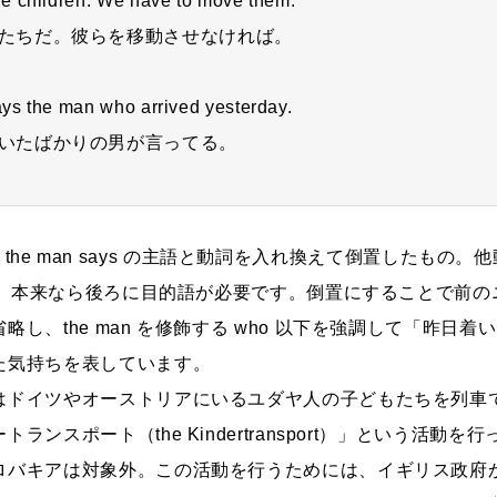
ildren. We have to move them.
たちだ。彼らを移動させなければ。
he man who arrived yesterday.
いたばかりの男が言ってる。
an は the man says の主語と動詞を入れ換えて倒置したもの
 は、本来なら後ろに目的語が必要です。倒置にすることで前
略し、the man を修飾する who 以下を強調して「昨日
た気持ちを表しています。
はドイツやオーストリアにいるユダヤ人の子どもたちを列車
ランスポート（the Kindertransport）」という活動
ロバキアは対象外。この活動を行うためには、イギリス政府