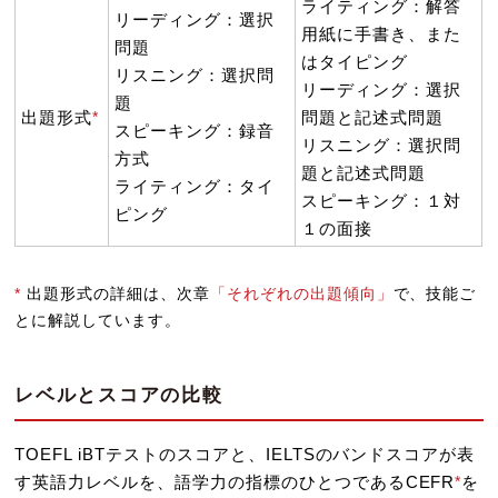
ライティング：解答
リーディング：選択
用紙に手書き、また
問題
はタイピング
リスニング：選択問
リーディング：選択
題
出題形式
*
問題と記述式問題
スピーキング：録音
リスニング：選択問
方式
題と記述式問題
ライティング：タイ
スピーキング：１対
ピング
１の面接
*
出題形式の詳細は、次章
「それぞれの出題傾向」
で、技能ご
とに解説しています。
レベルとスコアの比較
TOEFL iBTテストのスコアと、IELTSのバンドスコアが表
す英語力レベルを、語学力の指標のひとつであるCEFR
*
を