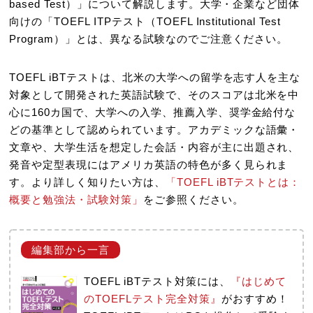
based Test）」について解説します。大学・企業など団体
向けの「TOEFL ITPテスト（TOEFL Institutional Test
Program）」とは、異なる試験なのでご注意ください。
TOEFL iBTテストは、北米の大学への留学を志す人を主な
対象として開発された英語試験で、そのスコアは北米を中
心に160カ国で、大学への入学、推薦入学、奨学金給付な
どの基準として認められています。アカデミックな語彙・
文章や、大学生活を想定した会話・内容が主に出題され、
発音や定型表現にはアメリカ英語の特色が多く見られま
す。より詳しく知りたい方は、
「TOEFL iBTテストとは：
概要と勉強法・試験対策」
をご参照ください。
TOEFL iBTテスト対策には、
『はじめて
のTOEFLテスト完全対策』
がおすすめ！