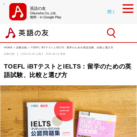
×
英語の友
開く
Obunsha Co.,Ltd.
無料 - In Google Play
HOME
>
試験比較
>
TOEFL iBTテストとIELTS：留学のための英語試験、比較と選び方
試験比較
2019.03.28
公開
2026.04.16
更新
TOEFL iBTテストとIELTS：留学のための英
語試験、比較と選び方