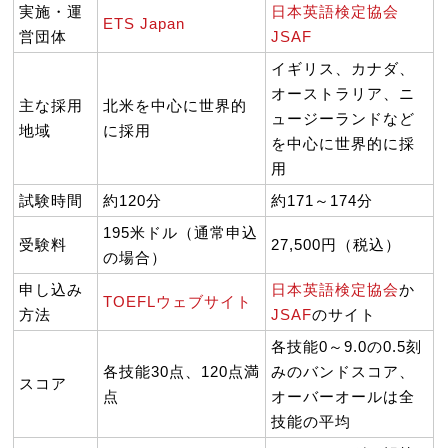
実施・運
日本英語検定協会
ETS Japan
営団体
JSAF
イギリス、カナダ、
オーストラリア、ニ
主な採用
北米を中心に世界的
ュージーランドなど
地域
に採用
を中心に世界的に採
用
試験時間
約120分
約171～174分
195米ドル（通常申込
受験料
27,500円（税込）
の場合）
申し込み
日本英語検定協会
か
TOEFLウェブサイト
方法
JSAF
のサイト
各技能0～9.0の0.5刻
各技能30点、120点満
みのバンドスコア、
スコア
点
オーバーオールは全
技能の平均