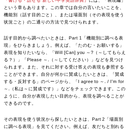
『書ける・話せる 新しい中学英語辞典』
には、「表現編」
という章もあります。この章では自分の言いたいことを、
機能別（話す目的ごと）、または場面別（その表現を使う
状況ごと）の二通りの方法で見つけられます。
話す目的から調べたいときは、Part 1「機能別に調べる表
現」をひらきましょう。例えば、「たのむ・お願いする」
表現を知りたいなら、「Will [Can] you ～?（～してもらえ
る？）」「Please ～.（～してください）」などを見つけ
られます。また、それに対する受け答えの表現も参照する
ことができます。自分が何かに賛成したいときは、「賛成
する・反対する」のページから、「I agree to ～. / I’m for
～.（私は～に賛成です）」などをチェックできます。この
ように、自分が表現したい目的から、表現を調べることが
できるのです。
その表現を使う状況から探したいときは、Part 2「場面別
に調べる表現」を見てください。例えば、友だちと別れる