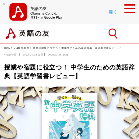
×
英語の友
開く
Obunsha Co.,Ltd.
無料 - In Google Play
HOME
>
4技能学習
>
授業や宿題に役立つ！ 中学生のための英語辞典【英語学習書レビュー】
4技能学習
2022.04.28
公開
2026.03.26
更新
授業や宿題に役立つ！ 中学生のための英語辞
典【英語学習書レビュー】