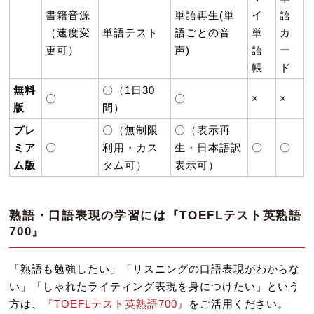
書籍音源
単語再生(単
イ
語
（速度変
単語テスト
語ごとの音
単
カ
更可）
声)
語
ー
帳
ド
無料
〇（1日30
〇
〇
×
×
版
問）
プレ
〇（無制限
〇（表示再
ミア
〇
利用・カス
生・日本語訳
〇
〇
ム版
タム可）
表示可）
熟語・口語表現の学習には『TOEFLテスト英熟語
700』
「熟語も勉強したい」「リスニングの口語表現がわからな
い」「しゃれたライティング表現を身につけたい」という
方は、
『TOEFLテスト英熟語700』
をご活用ください。