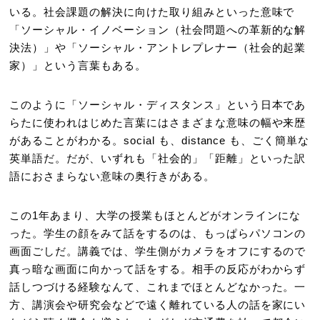
いる。社会課題の解決に向けた取り組みといった意味で
「ソーシャル・イノベーション（社会問題への革新的な解
決法）」や「ソーシャル・アントレプレナー（社会的起業
家）」という言葉もある。
このように「ソーシャル・ディスタンス」という日本であ
らたに使われはじめた言葉にはさまざまな意味の幅や来歴
があることがわかる。social も、distance も、ごく簡単な
英単語だ。だが、いずれも「社会的」「距離」といった訳
語におさまらない意味の奥行きがある。
この1年あまり、大学の授業もほとんどがオンラインにな
った。学生の顔をみて話をするのは、もっぱらパソコンの
画面ごしだ。講義では、学生側がカメラをオフにするので
真っ暗な画面に向かって話をする。相手の反応がわからず
話しつづける経験なんて、これまでほとんどなかった。一
方、講演会や研究会などで遠く離れている人の話を家にい