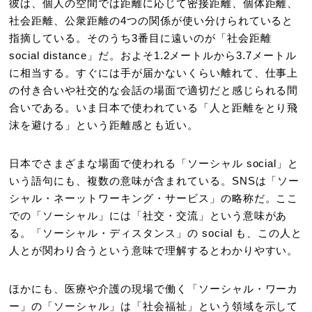
彼は、個人の空間では距離に応じて密接距離、個体距離、
社会距離、公衆距離の4つの関係が使い分けられていると
指摘している。そのうち3番目に遠いのが「社会距離
social distance」だ。およそ1.2メートルから3.7メートル
に相当する。すぐには手が届かないくらい離れて、仕事上
の付き合いや社交的な会話の場面で適切だと感じられる間
合いである。いま日本で使われている「人と距離をとり飛
沫を避ける」という距離感とも近い。
日本でさまざまな場面で使われる「ソーシャル social」と
いう語句にも、複数の意味が含まれている。SNSは「ソー
シャル・ネーットワーキング・サービス」の略称だ。ここ
での「ソーシャル」には「社交・交流」という意味があ
る。「ソーシャル・ディスタンス」の social も、この人と
人とが関わり合うという意味で理解するとわかりやすい。
ほかにも、医療や介護の現場で働く「ソーシャル・ワーカ
ー」の「ソーシャル」は「社会福祉」という領域を示して