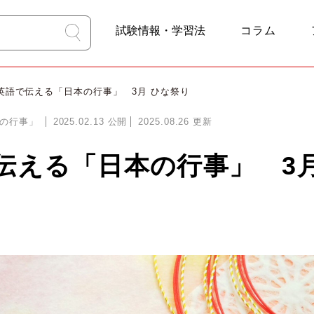
試験情報・学習法
コラム
4技能学習
試験比較
TOEFL
TOEIC
IELTS
TEAP
英検
 英語で伝える「日本の行事」 3月 ひな祭り
の行事」
2025.02.13
公開
2025.08.26
更新
伝える「日本の行事」 3月