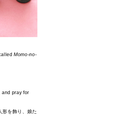
 called
Momo-no-
a
and pray for
人形を飾り、娘た