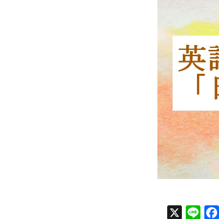
X
Line