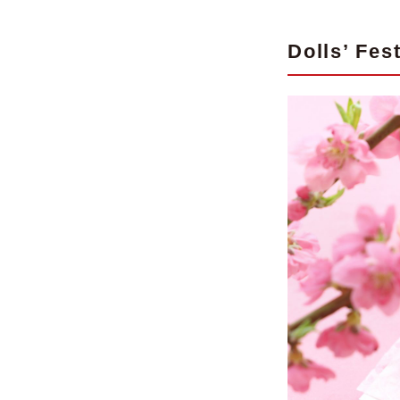
Dolls’ F