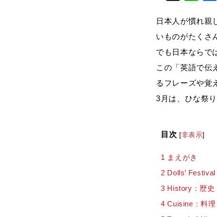
日本人が慣れ親
いものがたくさ
でも日本ならで
この「英語で伝
るフレーズや覚
3月は、ひな祭
目次
[
非表示
]
1
まえがき
2
Dolls’ Fest
3
History：歴史
4
Cuisine：料理