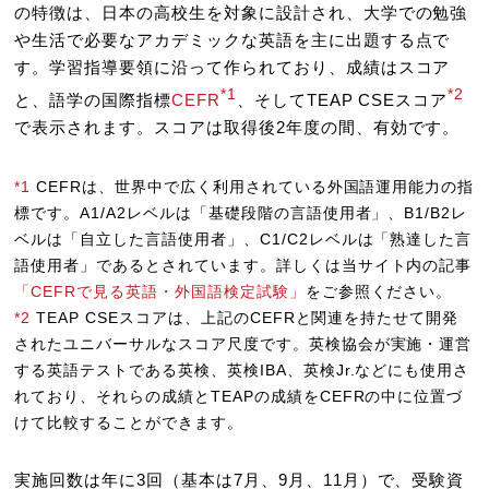
の特徴は、日本の高校生を対象に設計され、大学での勉強
や生活で必要なアカデミックな英語を主に出題する点で
す。学習指導要領に沿って作られており、成績はスコア
*1
*2
と、語学の国際指標
CEFR
、そしてTEAP CSEスコア
で表示されます。スコアは取得後2年度の間、有効です。
*1
CEFRは、世界中で広く利用されている外国語運用能力の指
標です。A1/A2レベルは「基礎段階の言語使用者」、B1/B2レ
ベルは「自立した言語使用者」、C1/C2レベルは「熟達した言
語使用者」であるとされています。詳しくは当サイト内の記事
「CEFRで見る英語・外国語検定試験」
をご参照ください。
*2
TEAP CSEスコアは、上記のCEFRと関連を持たせて開発
されたユニバーサルなスコア尺度です。英検協会が実施・運営
する英語テストである英検、英検IBA、英検Jr.などにも使用さ
れており、それらの成績とTEAPの成績をCEFRの中に位置づ
けて比較することができます。
実施回数は年に3回（基本は7月、9月、11月）で、受験資