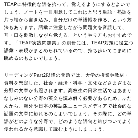
TEAPに特徴的な語を拾って、覚えるようにするとよいで
しょう。ノートを一冊用意してこれはと思う単語・熟語を
片っ端から書き込み、自分だけの単語帳を作る、という方
法もあります。語彙に注意しながら問題文を音読して、
耳・口を刺激しながら覚える、というやり方もおすすめで
す。『TEAP実践問題集』の別冊には、TEAP対策に役立つ
語彙・表現がまとめられているので、持ち歩いてこまめに
眺めるのもよいでしょう。
リーディングPart2以降の問題では、大学の授業や教材・
資料を想定した、社会・経済・科学・文化などさまざまな
分野の文章が出題されます。高校生の日常生活ではあまり
なじみのない分野の英文を読み解く必要があるため、ふだ
んから、海外や日本の英語版ニュースメディアで社会的な
話題の文章に触れるのもよいでしょう。その際に、どの単
語がどのような分野で、どのような語句と結びついてよく
使われるかを意識して読むようにしましょう。