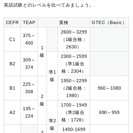
英語試験とのレベルを比べてみましょう。
CEFR
TEAP
英検
GTEC（Basic）
2600～3299
375～
C1
（1級合格：
400
2630）
1
級
2300～2599
309～
B2
（準1級合
374
格：2304）
準1
級
1950～2299
225～
B1
（2級合格：
960～1080
308
1980）
2
級
1700～1949
135～
A2
（準2級合
690～959
224
格：1728）
準2
級
1400-1699
3