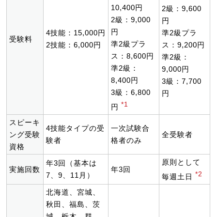
10,400円
2級：9,600
2級：9,000
円
円
4技能：15,000円
準2級プラ
受験料
準2級プラ
2技能：6,000円
ス：9,200円
ス：8,600円
準2級：
準2級：
9,000円
8,400円
3級：7,700
3級：6,800
円
*1
円
スピーキ
4技能タイプの受
一次試験合
ング受験
全受験者
験者
格者のみ
資格
原則として
年3回（基本は
実施回数
年3回
*2
7、9、11月）
毎週土日
北海道、宮城、
秋田、福島、茨
城、栃木、群