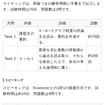
ライティングは、罫線つきの解答用紙に手書きで記入しま
す。試験時間は70分、問題数は2問です。
大問
内容
詳細
語数
3～4パラグラフ程度の評論
課題文の
Task 1
文を読み、要約を作成す
約70語
要約
る。
図表を含む複数の情報源か
ら論点を読み取り、それら
約200
Task 2
エッセイ
を総合した上で、自分の考
語
えを論理的に書く。
スピーキング
スピーキングは、Examinerとの1対1の面接方式です。試
験時間は約10分、問題数は4問です。