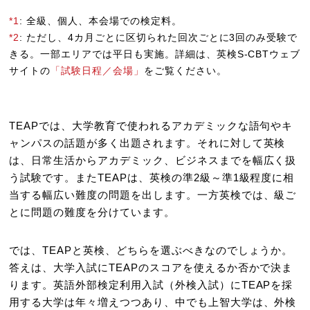
*1
: 全級、個人、本会場での検定料。
*2
: ただし、4カ月ごとに区切られた回次ごとに3回のみ受験で
きる。一部エリアでは平日も実施。詳細は、英検S-CBTウェブ
サイトの
「試験日程／会場」
をご覧ください。
TEAPでは、大学教育で使われるアカデミックな語句やキ
ャンパスの話題が多く出題されます。それに対して英検
は、日常生活からアカデミック、ビジネスまでを幅広く扱
う試験です。またTEAPは、英検の準2級～準1級程度に相
当する幅広い難度の問題を出します。一方英検では、級ご
とに問題の難度を分けています。
では、TEAPと英検、どちらを選ぶべきなのでしょうか。
答えは、大学入試にTEAPのスコアを使えるか否かで決ま
ります。英語外部検定利用入試（外検入試）にTEAPを採
用する大学は年々増えつつあり、中でも上智大学は、外検