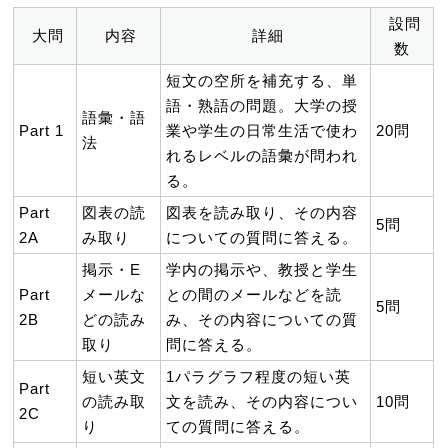
設問
大問
内容
詳細
数
短文の空所を補充する、単
語・熟語の問題。大学の授
語彙・語
Part 1
業や学生の日常生活で使わ
20問
法
れるレベルの語彙が問われ
る。
Part
図表の読
図表を読み取り、その内容
5問
2A
み取り
についての質問に答える。
掲示・E
学内の掲示や、教授と学生
Part
メールな
との間のメールなどを読
5問
2B
どの読み
み、その内容についての質
取り
問に答える。
短い英文
1パラグラフ程度の短い英
Part
の読み取
文を読み、その内容につい
10問
2C
り
ての質問に答える。