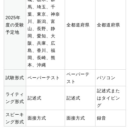
馬、埼玉、千
葉、東京、神奈
2025年
川、新潟、富
度の受験
全都道府県
全都道府県
山、長野、静
予定地
岡、愛知、大
阪、兵庫、広
島、香川、福
岡、長崎、熊
本、沖縄
ペーパーテ
試験形式
ペーパーテスト
パソコン
スト
記述式また
ライティ
記述式
記述式
はタイピン
ング形式
グ
スピーキ
面接方式
面接方式
録音
ング形式