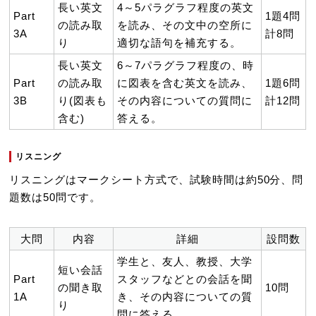
長い英文
4～5パラグラフ程度の英文
Part
1題4問
の読み取
を読み、その文中の空所に
3A
計8問
り
適切な語句を補充する。
長い英文
6～7パラグラフ程度の、時
Part
の読み取
に図表を含む英文を読み、
1題6問
3B
り(図表も
その内容についての質問に
計12問
含む)
答える。
リスニング
リスニングはマークシート方式で、試験時間は約50分、問
題数は50問です。
大問
内容
詳細
設問数
学生と、友人、教授、大学
短い会話
Part
スタッフなどとの会話を聞
の聞き取
10問
1A
き、その内容についての質
り
問に答える。