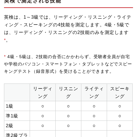
英検で測定される技能
英検は、1～3級では、リーディング・リスニング・ライテ
ィング・スピーキングの4技能を測定します。4級・5級で
は、リーディング・リスニングの2技能のみを測定します
。
*
*
4級・5級は、2技能の合否にかかわらず、受験者全員が自宅
や学校のパソコン・スマートフォン・タブレットなどでスピー
キングテスト（録音形式）を受けることができます。
リーディ
リスニン
ライティ
スピーキ
ング
グ
ング
ング
1級
○
○
○
○
準1級
○
○
○
○
2級
○
○
○
○
準2級プラ