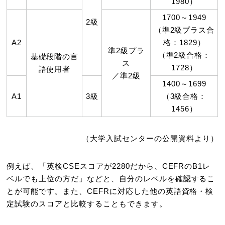
1980）
1700～1949
2級
（準2級プラス合
A2
格：1829）
準2級プラ
（準2級合格：
基礎段階の言
ス
1728）
語使用者
／準2級
1400～1699
A1
3級
（3級合格：
1456）
（大学入試センターの公開資料より）
例えば、「英検CSEスコアが2280だから、CEFRのB1レ
ベルでも上位の方だ」などと、自分のレベルを確認するこ
とが可能です。また、CEFRに対応した他の英語資格・検
定試験のスコアと比較することもできます。