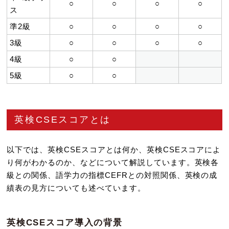
○
○
○
○
ス
準2級
○
○
○
○
3級
○
○
○
○
4級
○
○
5級
○
○
英検CSEスコアとは
以下では、英検CSEスコアとは何か、英検CSEスコアによ
り何がわかるのか、などについて解説しています。英検各
級との関係、語学力の指標CEFRとの対照関係、英検の成
績表の見方についても述べています。
英検CSEスコア導入の背景