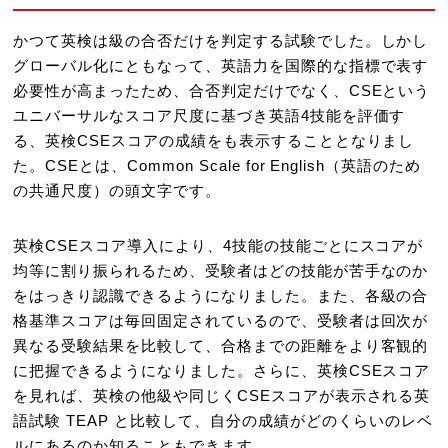
かつて英検は級の合否だけを判定する試験でした。しかし
グローバル化にともなって、英語力を国際的な指標で表す
必要性が高まったため、合否判定だけでなく、CSEという
ユニバーサルなスコア尺度に基づき英語4技能を評価す
る、英検CSEスコアの成績をも表示することとなりまし
た。CSEとは、Common Scale for English（英語のため
の共通尺度）の頭文字です。
英検CSEスコア導入により、4技能の技能ごとにスコアが
均等に割り振られるため、受験者はどの技能が苦手なのか
をはっきり認識できるようになりました。また、各級の合
格基準スコアは毎回固定されているので、受験者は回次が
異なる受験結果を比較して、合格までの距離をより客観的
に把握できるようになりました。さらに、英検CSEスコア
を見れば、英検の他級や同じくCSEスコアが表示される英
語試験 TEAP と比較して、自分の成績がどのくらいのレベ
ルにあるのか知ることもできます。