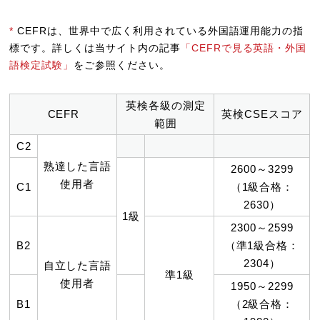
*
CEFRは、世界中で広く利用されている外国語運用能力の指
標です。詳しくは当サイト内の記事
「CEFRで見る英語・外国
語検定試験」
をご参照ください。
英検各級の測定
CEFR
英検CSEスコア
範囲
C2
熟達した言語
2600～3299
使用者
C1
（1級合格：
2630）
1級
2300～2599
B2
（準1級合格：
2304）
自立した言語
準1級
使用者
1950～2299
B1
（2級合格：