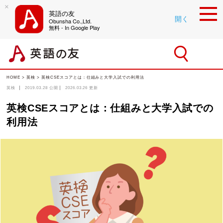
×
英語の友
開く
Obunsha Co.,Ltd.
無料 - In Google Play
HOME
>
英検
>
英検CSEスコアとは：仕組みと大学入試での利用法
英検
2019.03.28
公開
2026.03.26
更新
英検CSEスコアとは：仕組みと大学入試での
利用法