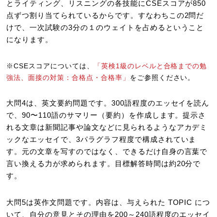
とライティング、リスニングの各技能にCSEスコアが850
点ずつ割り当てられているからです。すなわちこの2問だ
けで、一次試験の3分の１のウェイトを占めるということ
になります。
※CSEスコアについては、
「英検1級のレベルと合格までの勉
強法、面接の対策：合格点・合格率」
をご参照ください。
大問4は、英文要約問題です。300語程度のエッセイを読ん
で、90〜110語のサマリー（要約）を作成します。提示さ
れる文章は新聞記事や論文などに見られるようなアカデミ
ックなエッセイで、3パラグラフ程度で構成されていま
す。元の文章を写すのではなく、できるだけ自身の言葉で
言い換える力が求められます。目標解答時間は約20分で
す。
大問5は英作文問題です。内容は、与えられた TOPIC につ
いて、自分の意見とその理由を200～240語程度のエッセイ