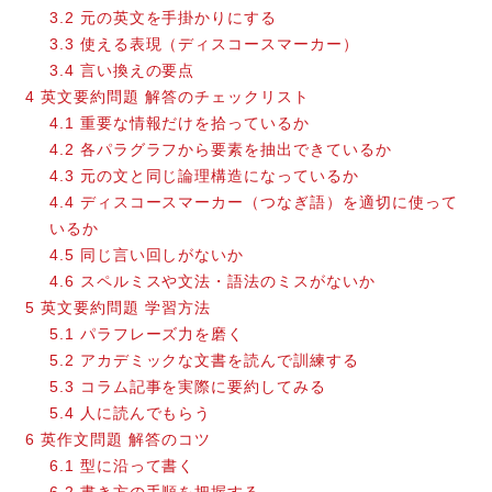
3.2
元の英文を手掛かりにする
3.3
使える表現（ディスコースマーカー）
3.4
言い換えの要点
4
英文要約問題 解答のチェックリスト
4.1
重要な情報だけを拾っているか
4.2
各パラグラフから要素を抽出できているか
4.3
元の文と同じ論理構造になっているか
4.4
ディスコースマーカー（つなぎ語）を適切に使って
いるか
4.5
同じ言い回しがないか
4.6
スペルミスや文法・語法のミスがないか
5
英文要約問題 学習方法
5.1
パラフレーズ力を磨く
5.2
アカデミックな文書を読んで訓練する
5.3
コラム記事を実際に要約してみる
5.4
人に読んでもらう
6
英作文問題 解答のコツ
6.1
型に沿って書く
6.2
書き方の手順を把握する