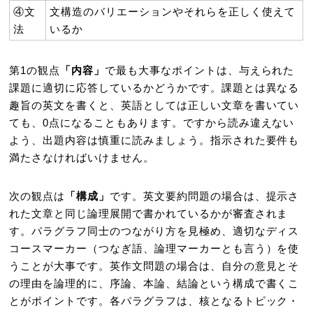
④文
文構造のバリエーションやそれらを正しく使えて
法
いるか
第1の観点
「内容」
で最も大事なポイントは、与えられた
課題に適切に応答しているかどうかです。課題とは異なる
趣旨の英文を書くと、英語としては正しい文章を書いてい
ても、0点になることもあります。ですから読み違えない
よう、出題内容は慎重に読みましょう。指示された要件も
満たさなければいけません。
次の観点は
「構成」
です。英文要約問題の場合は、提示さ
れた文章と同じ論理展開で書かれているかが審査されま
す。パラグラフ同士のつながり方を見極め、適切なディス
コースマーカー（つなぎ語、論理マーカーとも言う）を使
うことが大事です。英作文問題の場合は、自分の意見とそ
の理由を論理的に、序論、本論、結論という構成で書くこ
とがポイントです。各パラグラフは、核となるトピック・