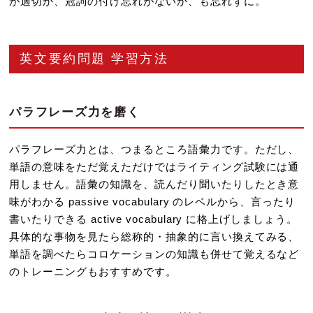
が適切か、冠詞の付け忘れがないか、も忘れずに。
英文要約問題 学習方法
パラフレーズ力を磨く
パラフレーズ力とは、つまるところ語彙力です。ただし、
単語の意味をただ覚えただけではライティング試験には通
用しません。語彙の知識を、読んだり聞いたりしたとき意
味がわかる passive vocabulary のレベルから、言ったり
書いたりできる active vocabulary に格上げしましょう。
具体的な事物を見たら総称的・抽象的に言い換えてみる、
単語を調べたらコロケーションの知識も併せて覚えるなど
のトレーニングもおすすめです。