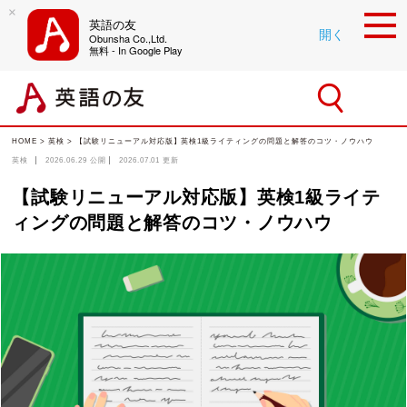
×
英語の友
開く
Obunsha Co.,Ltd.
無料 - In Google Play
HOME
>
英検
>
【試験リニューアル対応版】英検1級ライティングの問題と解答のコツ・ノウハウ
英検
2026.06.29
公開
2026.07.01
更新
【試験リニューアル対応版】英検1級ライテ
ィングの問題と解答のコツ・ノウハウ