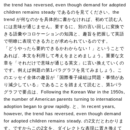
the trend has reversed, even though demand for adopted
children remains steady であるのを見てください。the
trend が何なのかを具体的に書かなければ、初めて読む人
には意味が通じません。要するに、別の言い回しに変換で
きる語彙やコロケーションの知識と、趣旨を把握して英語
で明瞭に表現できる力とが求められているのです。
「どうやったら要約できるかわからない！」ということで
あれば、本文を利用して考えをまとめましょう。重要な文
章を「それだけで意味が通じる英文」に言い換えていくの
です。例えば例題の第1パラグラフを見てみましょう。こ
のエッセイ全体の趣旨が「国際養子縁組は問題・事情があ
り減少している」であることを踏まえて読むと、第1パラ
グラフで要点は、Following the Korean War in the 1950s,
the number of American parents turning to international
adoption began to grow rapidly. と、In recent years,
however, the trend has reversed, even though demand
for adopted children remains steady. の2文だとわかりま
す。ですからこの2文を、ダイレクトな表現に置き換えて